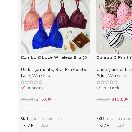
Combo C Lace Wireless Bra (3
Combo D Print W
pcs)
pcs)
Undergarments
,
Bra
,
Bra Combo
,
Undergarments
,
Lace
,
Wireless
Print
,
Wireless
In stock
In stock
315.00
৳
315.00
৳
790.00
৳
790.00
৳
Select Options
Select Options
SKU:
100-GN-LWL-CB-C
SKU:
100-GN-PTWL
SIZE
32B
SIZE
32B
,
,