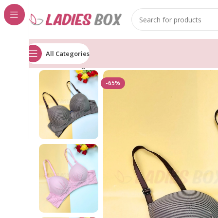
All Categories
Home
Undergarments
Bra
Divine
Divine Foam Wire
-65%