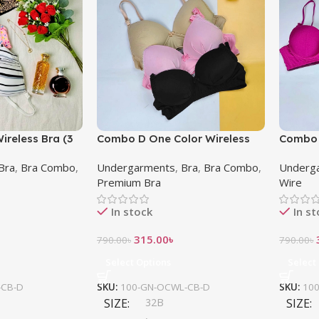
ireless Bra (3
Combo D One Color Wireless
Combo 
Bra (3 pcs)
(3 pcs)
Bra
,
Bra Combo
,
Undergarments
,
Bra
,
Bra Combo
,
Underg
Premium Bra
Wire
In stock
In s
315.00
৳
790.00
৳
790.00
৳
Select Options
Select
-CB-D
SKU:
100-GN-OCWL-CB-D
SKU:
10
SIZE
32B
SIZE
,