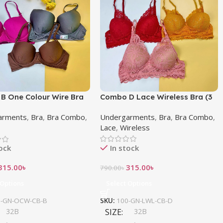
Combo D Lace Wireless Bra (3
B One Colour Wire Bra
pcs)
 Push Up Bra
Undergarments
,
Bra
,
Bra Combo
,
arments
,
Bra
,
Bra Combo
,
Lace
,
Wireless
In stock
tock
315.00
৳
315.00
৳
790.00
৳
Select Options
 Options
SKU:
100-GN-LWL-CB-D
0-GN-OCW-CB-B
SIZE
32B
32B
,
,