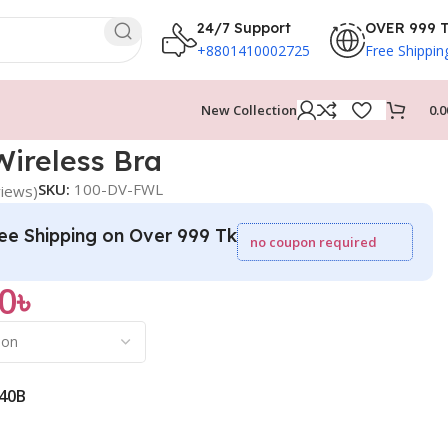
24/7 Support
OVER 999 
+8801410002725
Free Shippin
New Collection
0.0
ireless Bra
SKU:
100-DV-FWL
iews)
ee Shipping on Over 999 Tk
no coupon required
0
৳
40B