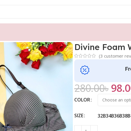
less Bra
Divine Foam W
(
3
customer rev
Fr
280.00
৳
98.0
COLOR
SIZE
32B
34B
36B
38B